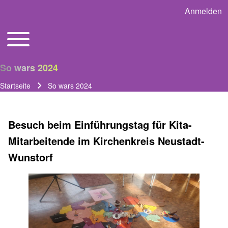
Anmelden
User acco
Toggle main menu
Main navigation
So wars 2024
Startseite
So wars 2024
Pfadnavigation
Besuch beim Einführungstag für Kita-
Mitarbeitende im Kirchenkreis Neustadt-
Wunstorf