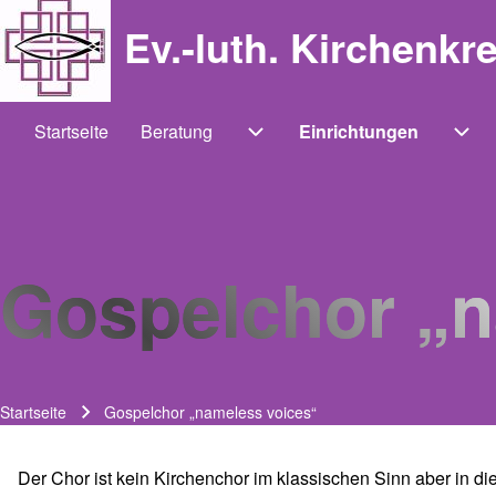
Ev.-luth. Kirchenkr
Startseite
Beratung
Einrichtungen
Main navigation
Unternavigation von Beratung
Unt
Gospelchor „n
Startseite
Gospelchor „nameless voices“
Pfadnavigation
Der Chor ist kein Kirchenchor im klassischen Sinn aber in