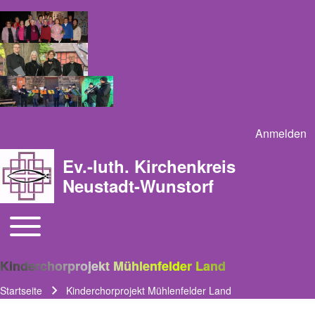
Anmelden
User acco
Ev.-luth. Kirchenkreis
Neustadt-Wunstorf
Toggle main menu
Main navigation
Kinderchorprojekt Mühlenfelder Land
Startseite
Kinderchorprojekt Mühlenfelder Land
Pfadnavigation