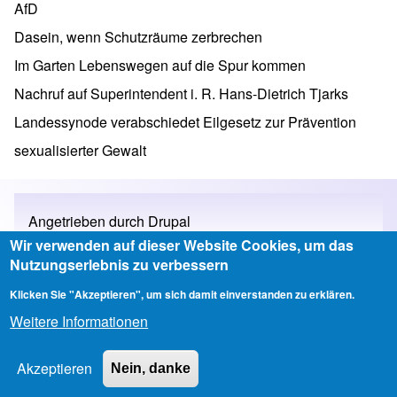
AfD
Dasein, wenn Schutzräume zerbrechen
Im Garten Lebenswegen auf die Spur kommen
Nachruf auf Superintendent i. R. Hans-Dietrich Tjarks
Landessynode verabschiedet Eilgesetz zur Prävention
sexualisierter Gewalt
Angetrieben durch
Drupal
Wir verwenden auf dieser Website Cookies, um das
Nutzungserlebnis zu verbessern
Klicken Sie "Akzeptieren", um sich damit einverstanden zu erklären.
Impressum
Weitere Informationen
Footer menu
Copyright © 2026 Kirchenkreis Neustadt-Wunstorf - All rights reserved
Akzeptieren
Nein, danke
Developed & Designed by
Alaa Haddad