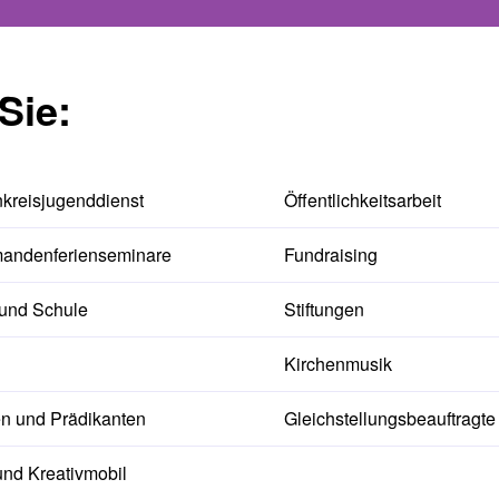
Sie:
nkreisjugenddienst
Öffentlichkeitsarbeit
mandenferienseminare
Fundraising
 und Schule
Stiftungen
Kirchenmusik
en und Prädikanten
Gleichstellungsbeauftragte
und Kreativmobil