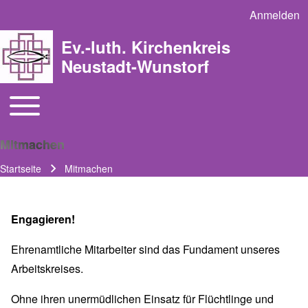
Anmelden
User acco
Ev.-luth. Kirchenkreis
Neustadt-Wunstorf
Toggle main menu
Main navigation
Mitmachen
Startseite
Mitmachen
Pfadnavigation
Engagieren!
Ehrenamtliche Mitarbeiter sind das Fundament unseres
Arbeitskreises.
Ohne ihren unermüdlichen Einsatz für Flüchtlinge und