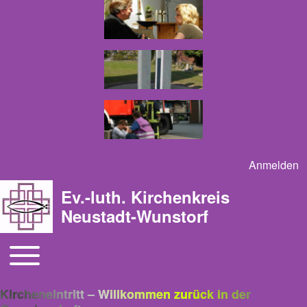
Anmelden
User acco
Ev.-luth. Kirchenkreis
Neustadt-Wunstorf
Toggle main menu
Main navigation
Kircheneintritt – Willkommen zurück in der