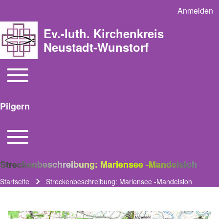
Anmelden
User acco
Ev.-luth. Kirchenkreis
Neustadt-Wunstorf
Toggle main menu
Main navigation
Pilgern
Toggle main menu
Streckenbeschreibung: Mariensee -Mandelsloh
Startseite
Streckenbeschreibung: Mariensee -Mandelsloh
Pfadnavigation