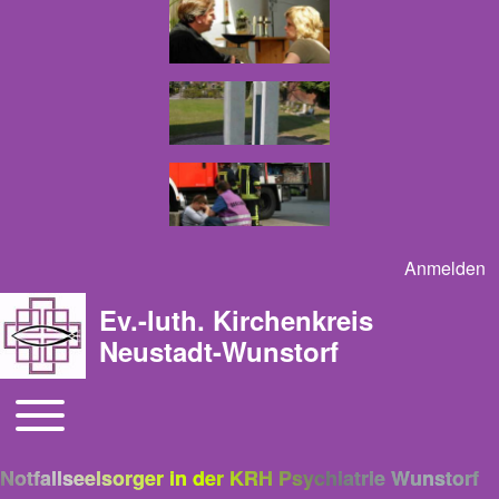
Anmelden
User acco
Ev.-luth. Kirchenkreis
Neustadt-Wunstorf
Toggle main menu
Main navigation
Notfallseelsorger in der KRH Psychiatrie Wunstorf