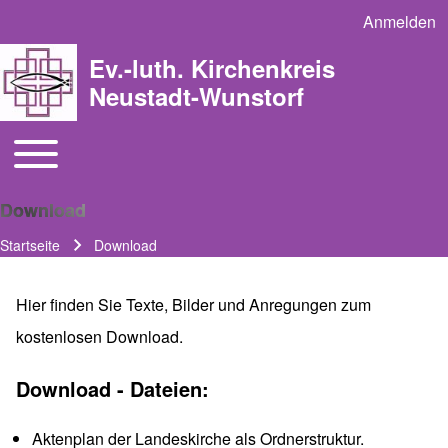
Anmelden
User acco
Ev.-luth. Kirchenkreis
Neustadt-Wunstorf
Toggle main menu
Main navigation
Download
Startseite
Download
Pfadnavigation
Hier finden Sie Texte, Bilder und Anregungen zum
kostenlosen Download.
Download - Dateien:
Aktenplan der Landeskirche als
Ordnerstruktur
.