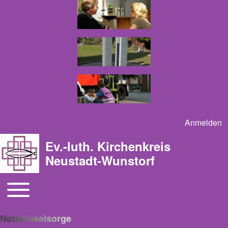
Anmelden
User acco
Ev.-luth. Kirchenkreis
Neustadt-Wunstorf
Toggle main menu
Main navigation
Notfallseelsorge