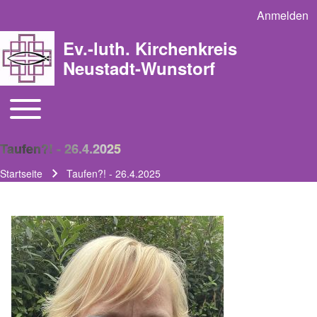
Anmelden
User acco
Ev.-luth. Kirchenkreis
Neustadt-Wunstorf
Toggle main menu
Main navigation
Taufen?! - 26.4.2025
Startseite
Taufen?! - 26.4.2025
Pfadnavigation