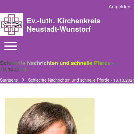
Anmelden
User acco
Ev.-luth. Kirchenkreis
Neustadt-Wunstorf
Toggle main menu
Main navigation
Schlechte Nachrichten und schnelle Pferde -
19.10.2024
Startseite
Schlechte Nachrichten und schnelle Pferde - 19.10.202
Pfadnavigation