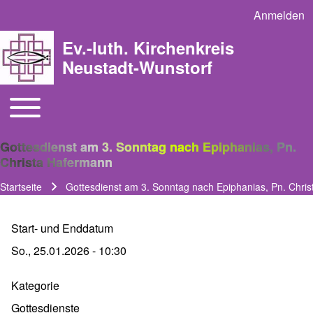
Anmelden
User acco
Ev.-luth. Kirchenkreis
Neustadt-Wunstorf
Toggle main menu
Main navigation
Gottesdienst am 3. Sonntag nach Epiphanias, Pn.
Christa Hafermann
Startseite
Gottesdienst am 3. Sonntag nach Epiphanias, Pn. Chri
Pfadnavigation
Start- und Enddatum
So., 25.01.2026 - 10:30
Kategorie
Gottesdienste