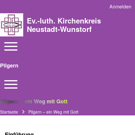
Anmelden
User acco
Ev.-luth. Kirchenkreis
Neustadt-Wunstorf
Toggle main menu
Main navigation
Pilgern
Toggle main menu
Pilgern – ein Weg mit Gott
Startseite
Pilgern – ein Weg mit Gott
Pfadnavigation
Einführung