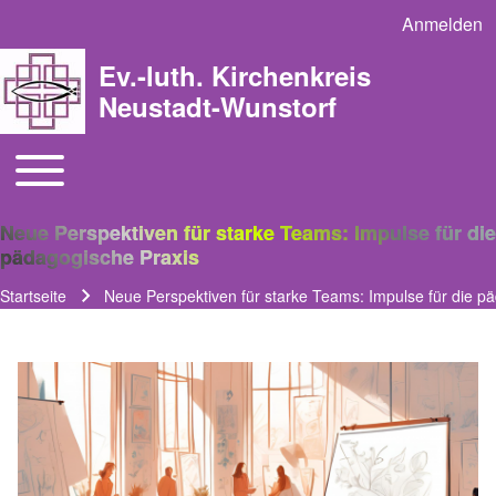
Anmelden
User acco
Ev.-luth. Kirchenkreis
Neustadt-Wunstorf
Toggle main menu
Main navigation
Neue Perspektiven für starke Teams: Impulse für die
pädagogische Praxis
Startseite
Neue Perspektiven für starke Teams: Impulse für die p
Pfadnavigation