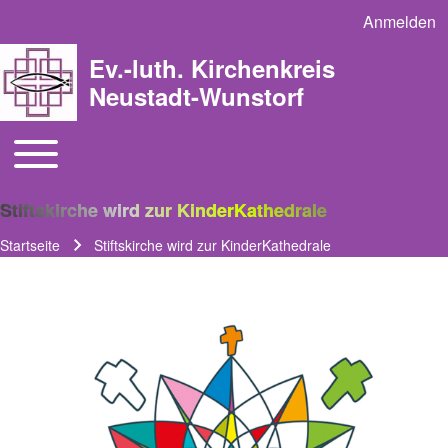
Anmelden
User acco
Ev.-luth. Kirchenkreis
Neustadt-Wunstorf
Toggle main menu
Main navigation
Stiftskirche wird zur KinderKathedrale
Startseite
Stiftskirche wird zur KinderKathedrale
Pfadnavigation