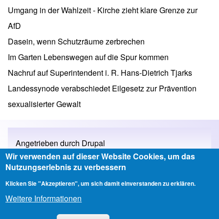
Umgang in der Wahlzeit - Kirche zieht klare Grenze zur
AfD
Dasein, wenn Schutzräume zerbrechen
Im Garten Lebenswegen auf die Spur kommen
Nachruf auf Superintendent i. R. Hans-Dietrich Tjarks
Landessynode verabschiedet Eilgesetz zur Prävention
sexualisierter Gewalt
Angetrieben durch
Drupal
Wir verwenden auf dieser Website Cookies, um das
Nutzungserlebnis zu verbessern
Klicken Sie "Akzeptieren", um sich damit einverstanden zu erklären.
Impressum
Weitere Informationen
Footer menu
Copyright © 2026 Kirchenkreis Neustadt-Wunstorf - All rights reserved