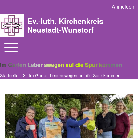
Anmelden
User acco
Ev.-luth. Kirchenkreis
Neustadt-Wunstorf
Toggle main menu
Main navigation
Im Garten Lebenswegen auf die Spur kommen
Startseite
Im Garten Lebenswegen auf die Spur kommen
Pfadnavigation