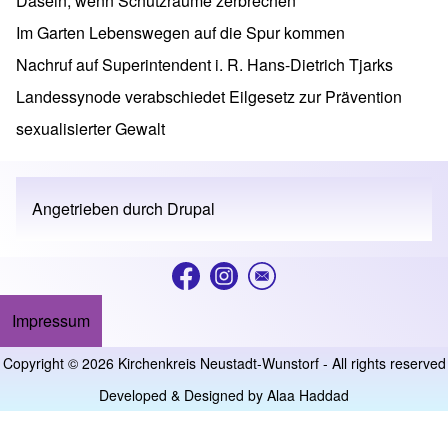
Dasein, wenn Schutzräume zerbrechen
Im Garten Lebenswegen auf die Spur kommen
Nachruf auf Superintendent i. R. Hans-Dietrich Tjarks
Landessynode verabschiedet Eilgesetz zur Prävention
sexualisierter Gewalt
Angetrieben durch
Drupal
Impressum
Footer menu
Copyright © 2026 Kirchenkreis Neustadt-Wunstorf - All rights reserved
Developed & Designed by
Alaa Haddad