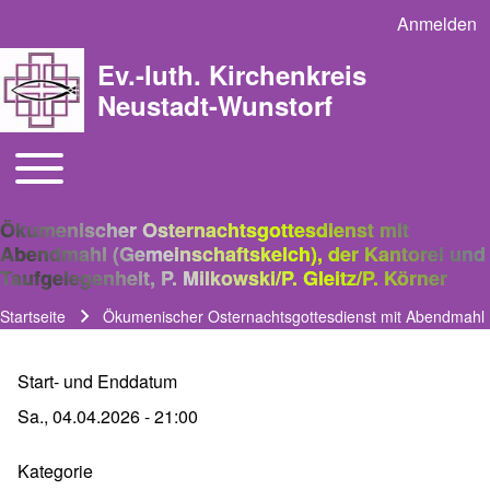
Anmelden
User acco
Ev.-luth. Kirchenkreis
Neustadt-Wunstorf
Toggle main menu
Main navigation
Ökumenischer Osternachtsgottesdienst mit
Abendmahl (Gemeinschaftskelch), der Kantorei und
Taufgelegenheit, P. Milkowski/P. Gleitz/P. Körner
Startseite
Ökumenischer Osternachtsgottesdienst mit Abendmahl (Ge
Pfadnavigation
Start- und Enddatum
Sa., 04.04.2026 - 21:00
Kategorie