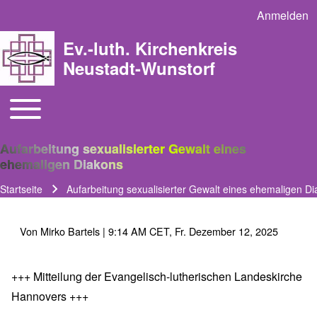
Anmelden
User acco
Ev.-luth. Kirchenkreis
Neustadt-Wunstorf
Toggle main menu
Main navigation
Aufarbeitung sexualisierter Gewalt eines
ehemaligen Diakons
Startseite
Aufarbeitung sexualisierter Gewalt eines ehemaligen D
Pfadnavigation
Von
Mirko Bartels
| 9:14 AM CET, Fr. Dezember 12, 2025
+++ Mitteilung der Evangelisch-lutherischen Landeskirche
Hannovers +++