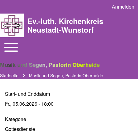
Anmelden
User acco
Ev.-luth. Kirchenkreis
Neustadt-Wunstorf
Toggle main menu
Main navigation
Musik und Segen, Pastorin Oberheide
Startseite
Musik und Segen, Pastorin Oberheide
Pfadnavigation
Start- und Enddatum
Fr., 05.06.2026 - 18:00
Kategorie
Gottesdienste