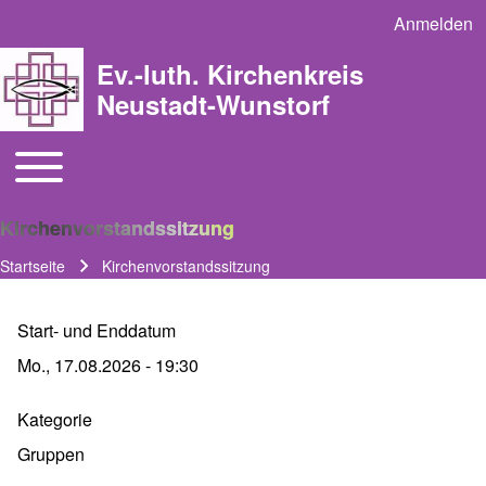
Anmelden
User acco
Ev.-luth. Kirchenkreis
Neustadt-Wunstorf
Toggle main menu
Main navigation
Kirchenvorstandssitzung
Startseite
Kirchenvorstandssitzung
Pfadnavigation
Start- und Enddatum
Mo., 17.08.2026 - 19:30
Kategorie
Gruppen