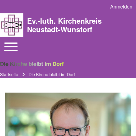
Anmelden
User acco
Ev.-luth. Kirchenkreis
Neustadt-Wunstorf
Toggle main menu
Main navigation
Die Kirche bleibt im Dorf
Startseite
Die Kirche bleibt im Dorf
Pfadnavigation